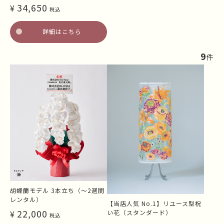
34,650
¥
税込
詳細はこちら
9
件
胡蝶蘭モデル 3本立ち（～2週間
レンタル）
【当店人気 No.1】リユース型祝
22,000
い花（スタンダード）
¥
税込