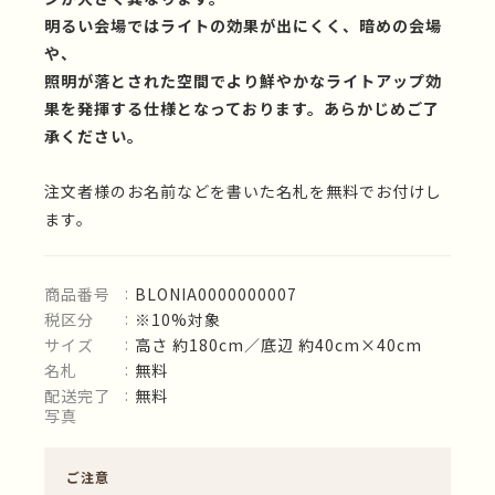
明るい会場ではライトの効果が出にくく、暗めの会場
や、
照明が落とされた空間でより鮮やかなライトアップ効
果を発揮する仕様となっております。あらかじめご了
承ください。
注文者様のお名前などを書いた名札を無料でお付けし
ます。
商品番号
BLONIA0000000007
税区分
※10%対象
サイズ
高さ 約180cm／底辺 約40cm×40cm
名札
無料
配送完了
無料
写真
ご注意